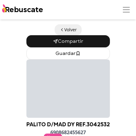
Rebuscate
Volver
Compartir
Guardar
PALITO D/MAD DY REF.3042532
6908682455627